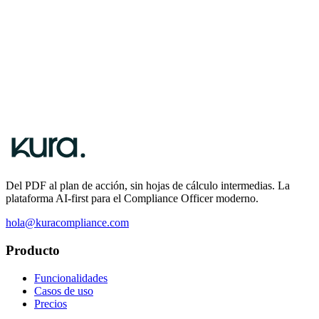
vivo, claro y con IA
Solicitar demo personalizada
Hablar con un especialista
Del PDF al plan de acción, sin hojas de cálculo intermedias. La
plataforma AI-first para el Compliance Officer moderno.
hola@kuracompliance.com
Producto
Funcionalidades
Casos de uso
Precios