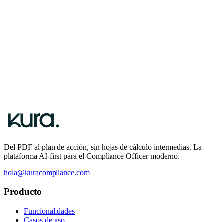
vivo, claro y con IA
Solicitar demo personalizada
Hablar con un especialista
Del PDF al plan de acción, sin hojas de cálculo intermedias. La
plataforma AI-first para el Compliance Officer moderno.
hola@kuracompliance.com
Producto
Funcionalidades
Casos de uso