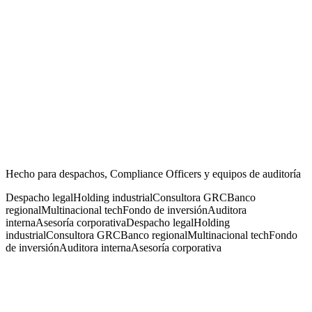
1
2
3
4
5
Antes
Después de los controles
Mejora
Inherente
17,2
Residual
9,4
Mejora
−45%
Hecho para despachos, Compliance Officers y equipos de auditoría
Despacho legal
Holding industrial
Consultora GRC
Banco
regional
Multinacional tech
Fondo de inversión
Auditora
interna
Asesoría corporativa
Despacho legal
Holding
industrial
Consultora GRC
Banco regional
Multinacional tech
Fondo
de inversión
Auditora interna
Asesoría corporativa
merece algo